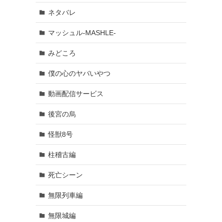
ネタバレ
マッシュル-MASHLE-
みどころ
僕の心のヤバいやつ
動画配信サービス
後宮の烏
怪獣8号
柱稽古編
死亡シーン
無限列車編
無限城編