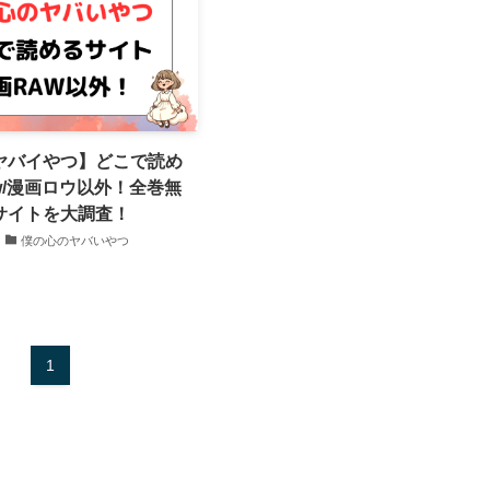
ヤバイやつ】どこで読め
w/漫画ロウ以外！全巻無
サイトを大調査！
僕の心のヤバいやつ
1