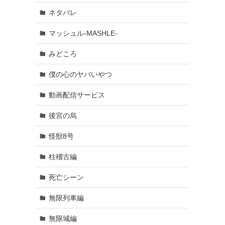
ネタバレ
マッシュル-MASHLE-
みどころ
僕の心のヤバいやつ
動画配信サービス
後宮の烏
怪獣8号
柱稽古編
死亡シーン
無限列車編
無限城編