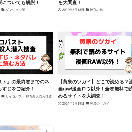
飯についても解説！
を大調査！
ダンジョン飯
2024年8月18日
後宮の烏
スト」の最終巻までのネ
【黄泉のツガイ】どこで読める？
らすじをご紹介！
画raw/漫画ロウ以外！全巻無料で
めるサイトを大調査！
サイコパスト 猟奇殺人潜入捜査
2024年3月19日
黄泉のツガイ