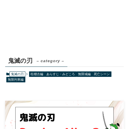
鬼滅の刃
– category –
鬼滅の刃
柱稽古編
あらすじ・みどころ
無限城編
死亡シーン
無限列車編