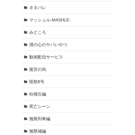
ネタバレ
マッシュル-MASHLE-
みどころ
僕の心のヤバいやつ
動画配信サービス
後宮の烏
怪獣8号
柱稽古編
死亡シーン
無限列車編
無限城編